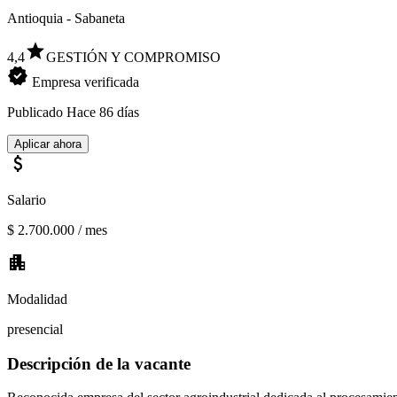
Antioquia - Sabaneta
star
4,4
GESTIÓN Y COMPROMISO
verified
Empresa verificada
Publicado
Hace 86 días
Aplicar ahora
attach_money
Salario
$ 2.700.000 / mes
apartment
Modalidad
presencial
Descripción de la vacante