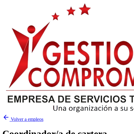
arrow_back
Volver a empleos
Coordinador/a de cartera -