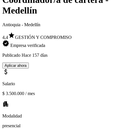
Medellín
Antioquia - Medellín
star
4,4
GESTIÓN Y COMPROMISO
verified
Empresa verificada
Publicado
Hace 157 días
Aplicar ahora
attach_money
Salario
$ 3.500.000 / mes
apartment
Modalidad
presencial